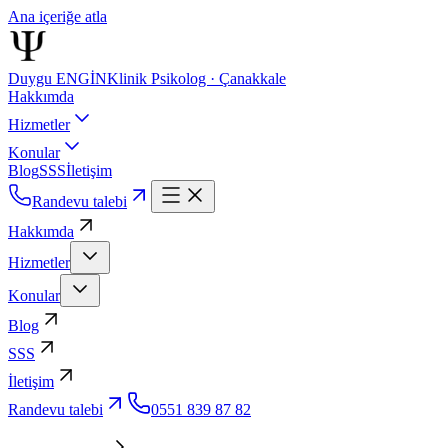
Ana içeriğe atla
Duygu ENGİN
Klinik Psikolog · Çanakkale
Hakkımda
Hizmetler
Konular
Blog
SSS
İletişim
Randevu talebi
Hakkımda
Hizmetler
Konular
Blog
SSS
İletişim
Randevu talebi
0551 839 87 82