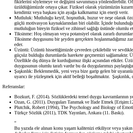
fikirlerini söylemeye ve değişimi savunmaya yönlendirebilir. Ö
üzüldüğümüzde ortaya çıkar. Fiziksel olarak yüzümüzün kızarma
kendimiz veya başkası için ayağa kalkmamız için enerji verir.
Mutluluk: Mutluluğu keyif, hoşnutluk, huzur ve neşe olarak özde
güçlü motivasyon kaynaklarından biri olabilir. İçinde bulunduğu
mutluluğun bireyin fiziksel ve zihinsel sağlığı üstünde olumlu 
Tiksinme: Hoş olmayan veya potansiyel olarak zararlı durumlarda
Tiksinme duygusunu bir şeyden gerçekten hoşlanmadığımız zaman
eder.
Üzüntü: Üzüntü hissettiğimizde çevreden çekilebilir ve sevdikle
güçsüz bulduğu durumlarda harekete geçmemizi sağlamaktır. Ü
Özellikle dış dünya ile kurduğumuz ilişki açısından etkiler. Üz
duygusunun olumlu tarafı vardır bu da duygularımızı paylaştığım
Şaşkınlık: Beklenmedik, yeni veya bize garip gelen bir uyaranla
uyarıcı ile yüzleşmek için aktif belleği boşaltmaktır. Şaşkınlı
Referanslar:
Bozkurt, F. (2014). Sözlüklerdeki temel duygu kavramlarının ye
Ozan, G. (2011). Duyguları Tanımak ve İfade Etmek [Erişim:1
Plutchik, Robert (1994), The Psychology and Biology of Emot
Türkçe Sözlük (2011), TDK Yayınları, Ankara (11. Baskı).
“
Bu yazıda ele alınan konu yaşam kalitenizi etkiliyor veya yakı