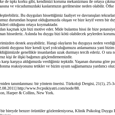
fke de tıpkı korku gibi, kendimizi koruma mekanizması ile ortaya çıkma
sına ve vücudumuzdaki kaslarımızın gerilmesine neden olabilir. Öfke as
ştirebiliriz. Bu duyguları hissettiğimiz faaliyet ve davranışları tekrar
muz durumdan hoşnut olduğumuzda oluşan ve bize keyif veren bir duygudu
etkileri olduğunu ortaya koymaktadır.
n kaçmak için bizi motive eder. Mide bulantısı hissi ile bize potansiye
 hissederiz. Aslında bu duygu bizi kötü olabilecek şeylerden korumay
rimizden destek arayabiliriz. Hangi olayların bu duyguya neden verdiği
züntü duygusu bize kendi içsel yolculuğumuzu anlamamıza yani bizim i
üldüğümüzde genellikle insanlardan uzak durmayı tercih ederiz. O sıra n
ız kişi ile ilişki bağımızı güçlendirmemizdir.
 karşı karşıya aldığımızda verdiğimiz tepkidir. Yaşanan duruma göre po
k, donma reaksiyonunu tetikler ve bizim uyum sağlamamıza yardımcı olur
niden tanımlanması: bir yöntem önerisi. Türkoloji Dergisi, 21(1), 25-3
2.08.2011] http://www.fvcpsikiyatri.com/node/88.
ion, Harper & Collins, New York.
n bir bireyde benzer örüntüler gözlemleniyorsa, Klinik Psikolog Duygu