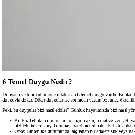
6 Temel Duygu Nedir?
Dünyada ve tüm kültürlerde ortak olan 6 temel duygu vardır. Bunlar; ko
duyguyla doğar. Diğer duygular ise sonradan yaşam boyunca öğrenilir
Peki, bu duygular bizi nasıl etkiler? Günlük hayatımızda bizi nasıl yö
Korku: Tehlikeli durumlardan kaçınmak için motive verir. Haya
bizi tehlikelere karşı korumaya yardımcı olmakla birlikte daha 
Öfke: Bir tehlike durumunda, algılanan bir adaletsizlik veya hak