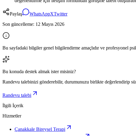
değerlendirme için iletişim formundan görüşme talebi oluşturabil
Paylaş
WhatsApp
X
Twitter
Son güncelleme:
12 Mayıs 2026
Bu sayfadaki bilgiler genel bilgilendirme amaçlıdır ve profesyonel psik
Bu konuda destek almak ister misiniz?
Randevu talebinizi gönderebilir, durumunuzu birlikte değerlendirip sü
Randevu talebi
İlgili İçerik
Hizmetler
Çanakkale Bireysel Terapi