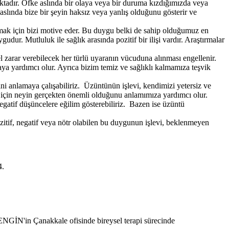
ktadır. Öfke aslında bir olaya veya bir duruma kızdığımızda veya
lında bize bir şeyin haksız veya yanlış olduğunu gösterir ve
lamak için bizi motive eder. Bu duygu belki de sahip olduğumuz en
r. Mutluluk ile sağlık arasında pozitif bir ilişi vardır. Araştırmalar
l zarar verebilecek her türlü uyaranın vücuduna alınması engellenir.
a yardımcı olur. Ayrıca bizim temiz ve sağlıklı kalmamıza teşvik
ni anlamaya çalışabiliriz. Üzüntünün işlevi, kendimizi yetersiz ve
çin neyin gerçekten önemli olduğunu anlamımıza yardımcı olur.
egatif düşüncelere eğilim gösterebiliriz. Bazen ise üzüntü
zitif, negatif veya nötr olabilen bu duygunun işlevi, beklenmeyen
.
4.
 ENGİN'in Çanakkale ofisinde bireysel terapi sürecinde