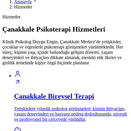
Anasayfa
Hizmetler
Hizmetler
Çanakkale Psikoterapi Hizmetleri
Klinik Psikolog Duygu Engin, Çanakkale Merkez’de yetişkinler,
çocuklar ve ergenlerle psikoterapi görüşmeleri yürütmektedir. Her
süreç; kişinin yaşı, içinde bulunduğu gelişim dönemi, yaşam
deneyimleri ve ihtiyaçları dikkate alınarak, mesleki etik ilkeler ve
gizlilik temelinde kişiye özgü biçimde planlanır
Çanakkale Bireysel Terapi
Yetişkinlere yönelik psikolog görüşmeleri; kişinin ihtiyaçları,
yaşam deneyimleri ve başvuru nedeni doğrultusunda, güvenli
ve profesyonel bir çerçevede yürütülür.