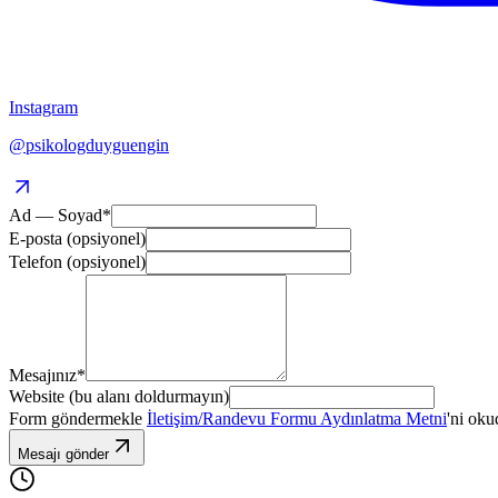
Instagram
@psikologduyguengin
Ad — Soyad
*
E-posta (opsiyonel)
Telefon (opsiyonel)
Mesajınız
*
Website (bu alanı doldurmayın)
Form göndermekle
İletişim/Randevu Formu Aydınlatma Metni
'ni oku
Mesajı gönder