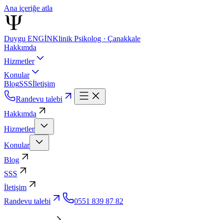
Ana içeriğe atla
Duygu ENGİN
Klinik Psikolog · Çanakkale
Hakkımda
Hizmetler
Konular
Blog
SSS
İletişim
Randevu talebi
Hakkımda
Hizmetler
Konular
Blog
SSS
İletişim
Randevu talebi
0551 839 87 82