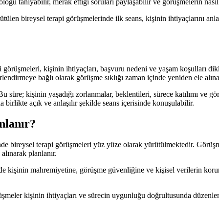
loğu tanıyabilir, merak ettiği soruları paylaşabilir ve görüşmelerin nasıl i
n bireysel terapi görüşmelerinde ilk seans, kişinin ihtiyaçlarını anlam
örüşmeleri, kişinin ihtiyaçları, başvuru nedeni ve yaşam koşulları dikka
ğerlendirmeye bağlı olarak görüşme sıklığı zaman içinde yeniden ele alınab
. Bu süre; kişinin yaşadığı zorlanmalar, beklentileri, sürece katılımı ve 
irlikte açık ve anlaşılır şekilde seans içerisinde konuşulabilir.
nlanır?
e bireysel terapi görüşmeleri yüz yüze olarak yürütülmektedir. Görüşm
alınarak planlanır.
kişinin mahremiyetine, görüşme güvenliğine ve kişisel verilerin korun
üşmeler kişinin ihtiyaçları ve sürecin uygunluğu doğrultusunda düzenle