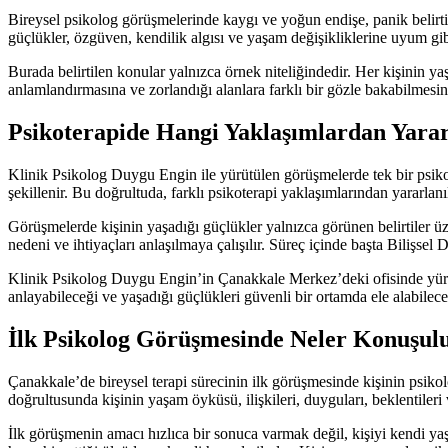
Bireysel psikolog görüşmelerinde kaygı ve yoğun endişe, panik belirtil
güçlükler, özgüven, kendilik algısı ve yaşam değişikliklerine uyum gibi
Burada belirtilen konular yalnızca örnek niteliğindedir. Her kişinin yaş
anlamlandırmasına ve zorlandığı alanlara farklı bir gözle bakabilmesine
Psikoterapide Hangi Yaklaşımlardan Yarar
Klinik Psikolog Duygu Engin ile yürütülen görüşmelerde tek bir psikotera
şekillenir. Bu doğrultuda, farklı psikoterapi yaklaşımlarından yararlanı
Görüşmelerde kişinin yaşadığı güçlükler yalnızca görünen belirtiler üze
nedeni ve ihtiyaçları anlaşılmaya çalışılır. Süreç içinde başta Bilişsel
Klinik Psikolog Duygu Engin’in Çanakkale Merkez’deki ofisinde yürüttüğ
anlayabileceği ve yaşadığı güçlükleri güvenli bir ortamda ele alabilece
İlk Psikolog Görüşmesinde Neler Konuşul
Çanakkale’de bireysel terapi sürecinin ilk görüşmesinde kişinin psiko
doğrultusunda kişinin yaşam öyküsü, ilişkileri, duyguları, beklentileri
İlk görüşmenin amacı hızlıca bir sonuca varmak değil, kişiyi kendi ya