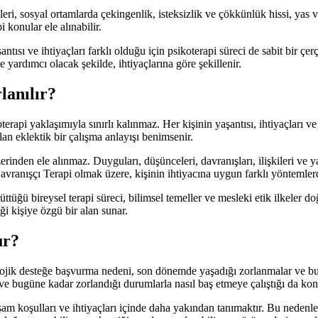
eri, sosyal ortamlarda çekingenlik, isteksizlik ve çökkünlük hissi, yas 
 konular ele alınabilir.
antısı ve ihtiyaçları farklı olduğu için psikoterapi süreci de sabit bir ç
 yardımcı olacak şekilde, ihtiyaçlarına göre şekillenir.
lanılır?
pi yaklaşımıyla sınırlı kalınmaz. Her kişinin yaşantısı, ihtiyaçları ve z
lan eklektik bir çalışma anlayışı benimsenir.
rinden ele alınmaz. Duyguları, düşünceleri, davranışları, ilişkileri ve 
 Davranışçı Terapi olmak üzere, kişinin ihtiyacına uygun farklı yöntemlerd
ü bireysel terapi süreci, bilimsel temeller ve mesleki etik ilkeler doğ
ği kişiye özgü bir alan sunar.
ur?
lojik desteğe başvurma nedeni, son dönemde yaşadığı zorlanmalar ve bunl
 ve bugüne kadar zorlandığı durumlarla nasıl baş etmeye çalıştığı da konu
şam koşulları ve ihtiyaçları içinde daha yakından tanımaktır. Bu nedenl