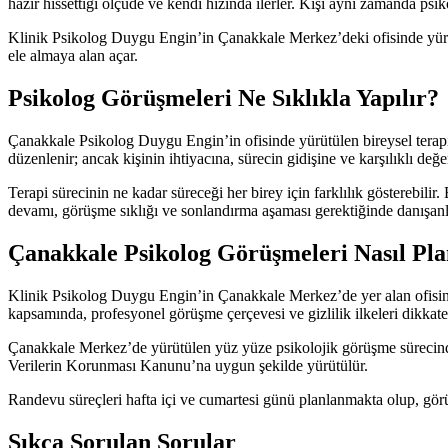
hazır hissettiği ölçüde ve kendi hızında ilerler. Kişi aynı zamanda psiko
Klinik Psikolog Duygu Engin’in Çanakkale Merkez’deki ofisinde yürütüle
ele almaya alan açar.
Psikolog Görüşmeleri Ne Sıklıkla Yapılır?
Çanakkale Psikolog Duygu Engin’in ofisinde yürütülen bireysel terapi g
düzenlenir; ancak kişinin ihtiyacına, sürecin gidişine ve karşılıklı de
Terapi sürecinin ne kadar süreceği her birey için farklılık gösterebilir
devamı, görüşme sıklığı ve sonlandırma aşaması gerektiğinde danışanla b
Çanakkale Psikolog Görüşmeleri Nasıl Pla
Klinik Psikolog Duygu Engin’in Çanakkale Merkez’de yer alan ofisind
kapsamında, profesyonel görüşme çerçevesi ve gizlilik ilkeleri dikkate 
Çanakkale Merkez’de yürütülen yüz yüze psikolojik görüşme sürecinde 
Verilerin Korunması Kanunu’na uygun şekilde yürütülür.
Randevu süreçleri hafta içi ve cumartesi günü planlanmakta olup, gör
Sıkça Sorulan Sorular