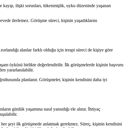
ve kayıp, ilişki sorunları, tükenmişlik, uyku düzeninde yaşanan
erçevede ilerlemez. Görüşme süreci, kişinin yaşadıklarını
orlandığı alanlar farklı olduğu için terapi süreci de kişiye göre
yaşam öyküsü birlikte değerlendirilir. İlk görüşmelerde kişinin başvuru
en yararlanılabilir.
rultusunda planlanır. Görüşmeler, kişinin kendisini daha iyi
arın günlük yaşamına nasıl yansıdığı ele alınır. İhtiyaç
şulabilir.
e her şeyi ilk görüşmede anlatmak gerekmez. Süreç, kişinin kendisini