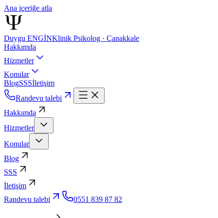
Ana içeriğe atla
Duygu ENGİN
Klinik Psikolog · Çanakkale
Hakkımda
Hizmetler
Konular
Blog
SSS
İletişim
Randevu talebi
Hakkımda
Hizmetler
Konular
Blog
SSS
İletişim
Randevu talebi
0551 839 87 82