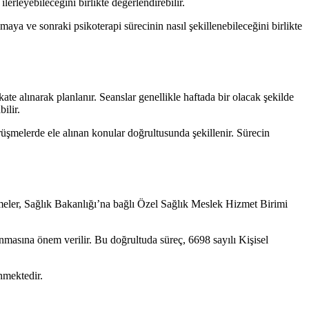
lerleyebileceğini birlikte değerlendirebilir.
aya ve sonraki psikoterapi sürecinin nasıl şekillenebileceğini birlikte
te alınarak planlanır. Seanslar genellikle haftada bir olacak şekilde
ilir.
görüşmelerde ele alınan konular doğrultusunda şekillenir. Sürecin
eler, Sağlık Bakanlığı’na bağlı Özel Sağlık Meslek Hizmet Birimi
masına önem verilir. Bu doğrultuda süreç, 6698 sayılı Kişisel
nmektedir.