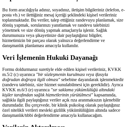
Bu form aracılığıyla adınız, soyadınız, iletişim bilgileriniz (telefon, e-
posta vb.) ve ilettiğiniz mesaj içeriği şeklindeki kişisel verileriniz
toplanmaktadır. Bu veriler, talep ettiğiniz randevuyu planlamak, size
dönüş yapmak, sorularınızı yanıtlamak ve randevu talebinizi
yönetmek ve size dönüş yapmak amaçlarıyla işlenir. Sağlık
durumunuza veya şikayetinize dair paylaştığınız bilgiler,
hizmetimizin bir parçası olarak yalnızca değerlendirme ve
danışmanlık planlaması amacıyla kullanılır.
Veri İşlemenin Hukuki Dayanağı
Formu doldurmanız suretiyle elde edilen kişisel verileriniz, KVKK
m.5/2 (c) uyarınca
"bir sözleşmenin kurulması veya ifasıyla
doğrudan doğruya ilgili olması"
sebebine dayanılarak işlenmektedir
(randevu talebiniz, size hizmet sunulabilmesi için gereklidir). Ayrıca
KVKK m.6/3 (e) uyarınca
"sır saklama yükümlülüğü altındaki
kişiler tarafından sağlık hizmetlerinin yürütülmesi"
kapsamında,
sağlıkla ilgili paylaştığınız veriler açık rıza aranmaksızın işlenebilir
durumdadır. Bu çerçevede, bir klinik psikolog olarak paylaştığınız
özel nitelikli verileri mesleki gizlilik yükümlülüğüm altında sadece
danışmanlık/tıbbi değerlendirme amacıyla kullanacağım.