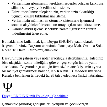
Verilerinizin işlenmesini gerektiren sebepler ortadan kalktıysa
silinmesini veya yok edilmesini isteme,
Düzeltme/silinme taleplerinizin, verilerinizin aktarıldığı
üçüncü kişilere bildirilmesini isteme,
Verilerinizin münhasıran otomatik sistemlerle işlenmesi
sonucu aleyhinize bir sonucun ortaya çıkmasına itiraz etme,
Kanuna aykırı işleme sebebiyle zarara uğrarsanız zararın
giderilmesini talep etme.
Bu haklarınızı kullanmak için Duygu ENGİN'e yazılı olarak
başvurabilirsiniz. Başvuru adresimiz: İsmetpaşa Mah. Ortanca Sok.
No:14/18 Daire:3 Merkez/Çanakkale.
Başvurunuzu şahsen veya noter aracılığıyla iletebilirsiniz. Talebiniz
bize ulaştıktan sonra, niteliğine göre en geç 30 gün içinde yanıt
alacaksınız. Başvurular şu an için ücretsizdir; ancak işlemin ayrıca
bir maliyet gerektirmesi halinde, KVKK'nın 13. maddesi uyarınca
Kurulca belirlenen tarifedeki ücreti talep edebileceğimizi hatırlatırız.
Duygu ENGİN
Klinik Psikolog · Çanakkale
Çanakkale psikolog görüşmeleri: yetişkin ve çocuk-ergen