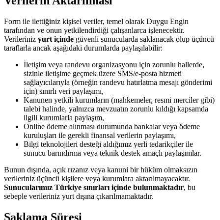
Verilerin Aktarılması
Form ile ilettiğiniz kişisel veriler, temel olarak Duygu Engin
tarafından ve onun yetkilendirdiği çalışanlarca işlenecektir.
Verileriniz
yurt içinde
güvenli sunucularda saklanacak olup üçüncü
taraflarla ancak aşağıdaki durumlarda paylaşılabilir:
İletişim veya randevu organizasyonu için zorunlu hallerde,
sizinle iletişime geçmek üzere SMS/e-posta hizmeti
sağlayıcılarıyla (örneğin randevu hatırlatma mesajı gönderimi
için) sınırlı veri paylaşımı,
Kanunen yetkili kurumların (mahkemeler, resmi merciler gibi)
talebi halinde, yalnızca mevzuatın zorunlu kıldığı kapsamda
ilgili kurumlarla paylaşım,
Online ödeme alınması durumunda bankalar veya ödeme
kuruluşları ile gerekli finansal verilerin paylaşımı,
Bilgi teknolojileri desteği aldığımız yerli tedarikçiler ile
sunucu barındırma veya teknik destek amaçlı paylaşımlar.
Bunun dışında, açık rızanız veya kanuni bir hüküm olmaksızın
verileriniz üçüncü kişilere veya kurumlara aktarılmayacaktır.
Sunucularımız Türkiye sınırları içinde bulunmaktadır
, bu
sebeple verileriniz yurt dışına çıkarılmamaktadır.
Saklama Süresi