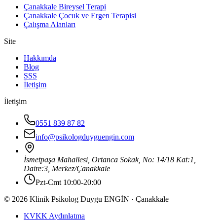
Çanakkale Bireysel Terapi
Çanakkale Çocuk ve Ergen Terapisi
Çalışma Alanları
Site
Hakkımda
Blog
SSS
İletişim
İletişim
0551 839 87 82
info@psikologduyguengin.com
İsmetpaşa Mahallesi, Ortanca Sokak, No: 14/18 Kat:1,
Daire:3
,
Merkez
/
Çanakkale
Pzt-Cmt 10:00-20:00
© 2026 Klinik Psikolog Duygu ENGİN · Çanakkale
KVKK Aydınlatma