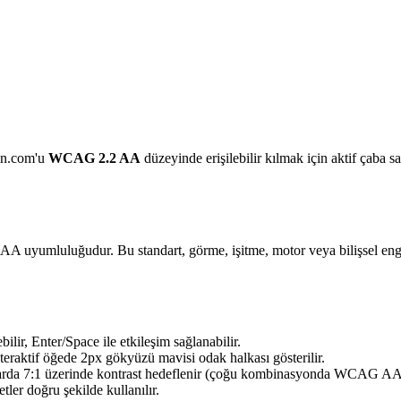
in.com'u
WCAG 2.2 AA
düzeyinde erişilebilir kılmak için aktif çaba sa
yumluluğudur. Bu standart, görme, işitme, motor veya bilişsel engeli 
ilir, Enter/Space ile etkileşim sağlanabilir.
nteraktif öğede 2px gökyüzü mavisi odak halkası gösterilir.
arda 7:1 üzerinde kontrast hedeflenir (çoğu kombinasyonda WCAG AAA
etler doğru şekilde kullanılır.