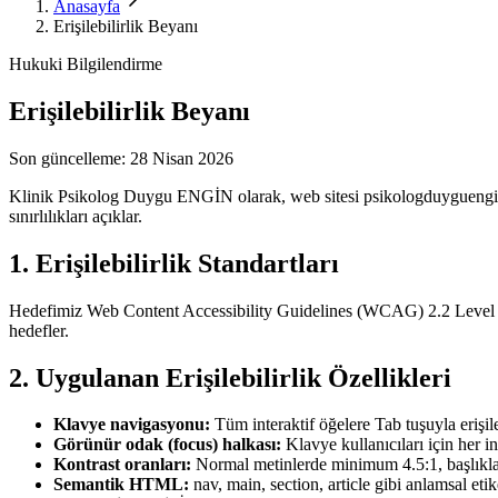
Anasayfa
Erişilebilirlik Beyanı
Hukuki Bilgilendirme
Erişilebilirlik Beyanı
Son güncelleme:
28 Nisan 2026
Klinik Psikolog Duygu ENGİN olarak, web sitesi psikologduygueng
sınırlılıkları açıklar.
1. Erişilebilirlik Standartları
Hedefimiz Web Content Accessibility Guidelines (WCAG) 2.2 Level AA u
hedefler.
2. Uygulanan Erişilebilirlik Özellikleri
Klavye navigasyonu:
Tüm interaktif öğelere Tab tuşuyla erişileb
Görünür odak (focus) halkası:
Klavye kullanıcıları için her i
Kontrast oranları:
Normal metinlerde minimum 4.5:1, başlıkl
Semantik HTML:
nav, main, section, article gibi anlamsal etik