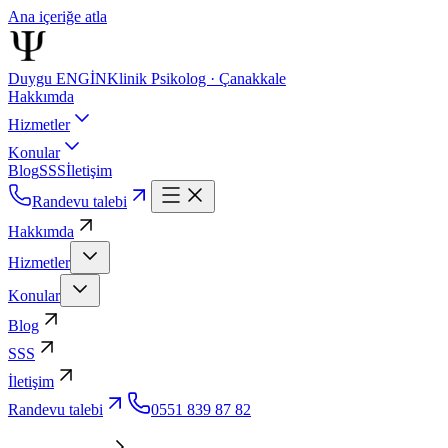
Ana içeriğe atla
Duygu ENGİN
Klinik Psikolog · Çanakkale
Hakkımda
Hizmetler
Konular
Blog
SSS
İletişim
Randevu talebi
Hakkımda
Hizmetler
Konular
Blog
SSS
İletişim
Randevu talebi
0551 839 87 82