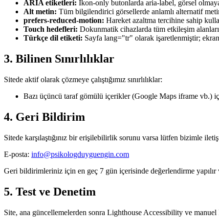
ARIA etiketleri:
İkon-only butonlarda aria-label, görsel olmay
Alt metin:
Tüm bilgilendirici görsellerde anlamlı alternatif meti
prefers-reduced-motion:
Hareket azaltma tercihine sahip kullan
Touch hedefleri:
Dokunmatik cihazlarda tüm etkileşim alanlar
Türkçe dil etiketi:
Sayfa lang="tr" olarak işaretlenmiştir; ekran
3. Bilinen Sınırlılıklar
Sitede aktif olarak çözmeye çalıştığımız sınırlılıklar:
Bazı üçüncü taraf gömülü içerikler (Google Maps iframe vb.) için
4. Geri Bildirim
Sitede karşılaştığınız bir erişilebilirlik sorunu varsa lütfen bizimle ilet
E-posta:
info@psikologduyguengin.com
Geri bildirimleriniz için en geç 7 gün içerisinde değerlendirme yapılır 
5. Test ve Denetim
Site, ana güncellemelerden sonra Lighthouse Accessibility ve manuel klavy