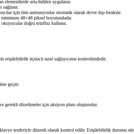
an elementlerde aria-hidden uygulanır.
n sağlanır.
ıcılar için tüm animasyonlar otomatik olarak devre dışı bırakılır.
ı minimum 48×48 piksel boyutundadır.
 okuyucular doğru telaffuz kullanır.
 erişilebilirlik üçüncü taraf sağlayıcının kontrolündedir.
işime geçin:
ve gerekli düzeltmeler için aksiyon planı oluşturulur.
e testleriyle düzenli olarak kontrol edilir. Erişilebilirlik durumu sürekl