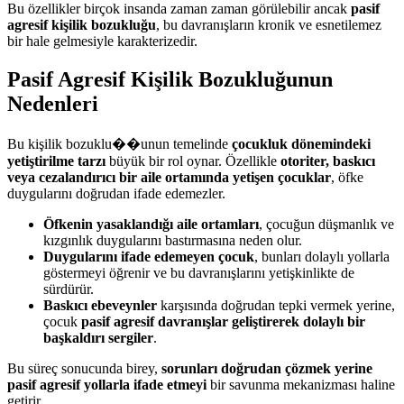
Bu özellikler birçok insanda zaman zaman görülebilir ancak
pasif
agresif kişilik bozukluğu
, bu davranışların kronik ve esnetilemez
bir hale gelmesiyle karakterizedir.
Pasif Agresif Kişilik Bozukluğunun
Nedenleri
Bu kişilik bozuklu��unun temelinde
çocukluk dönemindeki
yetiştirilme tarzı
büyük bir rol oynar. Özellikle
otoriter, baskıcı
veya cezalandırıcı bir aile ortamında yetişen çocuklar
, öfke
duygularını doğrudan ifade edemezler.
Öfkenin yasaklandığı aile ortamları
, çocuğun düşmanlık ve
kızgınlık duygularını bastırmasına neden olur.
Duygularını ifade edemeyen çocuk
, bunları dolaylı yollarla
göstermeyi öğrenir ve bu davranışlarını yetişkinlikte de
sürdürür.
Baskıcı ebeveynler
karşısında doğrudan tepki vermek yerine,
çocuk
pasif agresif davranışlar geliştirerek dolaylı bir
başkaldırı sergiler
.
Bu süreç sonucunda birey,
sorunları doğrudan çözmek yerine
pasif agresif yollarla ifade etmeyi
bir savunma mekanizması haline
getirir.