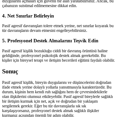
duygularını açmaları için güvenli bir alan yaratabilirsiniz. Ancak, bu
çabanızın suistimal edilmemesine dikkat edin.
4. Net Sınırlar Belirleyin
Pasif agresif davranışları tolere etmek yerine, net sınırlar koyarak bu
tür davranışların devam etmesini engelleyebilirsiniz.
5. Profesyonel Destek Almalarını Teşvik Edin
Pasif agresif kişilik bozukluğu ciddi bir davranış örüntüsü haline
geldiğinde, profesyonel psikolojik destek almak gerekebilir. Bu
kişiler için bireysel terapi ve iletişim becerileri eğitimi faydalı olabilir.
Sonuç
Pasif agresif kişilik, bireyin duygularını ve düşüncelerini doğrudan
ifade etmek yerine dolaylı yollarla yansıtmasıyla karakterizedir. Bu
durum, kişinin hem kendi ruh sağlığını hem de çevresindekilerle
olan ilişkilerini olumsuz etkileyebilir. Pasif agresif bireylerle sağlıklı
bir iletişim kurmak için net, açık ve doğrudan bir yaklaşım
sergilemek gerekir. Eğer bu tür davranışlarla sık sık
karşılaşıyorsanız, profesyonel destek almak sağlıklı ilişkiler
kurmanız açısından önemli bir adım olabilir.