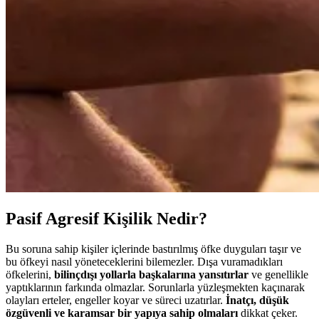
Pasif Agresif Kişilik Nedir?
Bu soruna sahip kişiler içlerinde bastırılmış öfke duyguları taşır ve
bu öfkeyi nasıl yöneteceklerini bilemezler. Dışa vuramadıkları
öfkelerini,
bilinçdışı yollarla başkalarına yansıtırlar
ve genellikle
yaptıklarının farkında olmazlar. Sorunlarla yüzleşmekten kaçınarak
olayları erteler, engeller koyar ve süreci uzatırlar.
İnatçı, düşük
özgüvenli ve karamsar bir yapıya sahip olmaları
dikkat çeker.