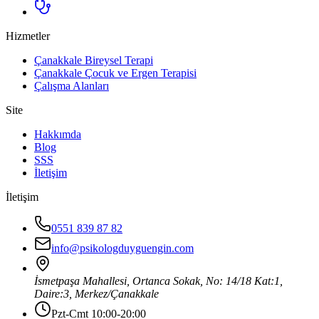
Hizmetler
Çanakkale Bireysel Terapi
Çanakkale Çocuk ve Ergen Terapisi
Çalışma Alanları
Site
Hakkımda
Blog
SSS
İletişim
İletişim
0551 839 87 82
info@psikologduyguengin.com
İsmetpaşa Mahallesi, Ortanca Sokak, No: 14/18 Kat:1,
Daire:3
,
Merkez
/
Çanakkale
Pzt-Cmt 10:00-20:00