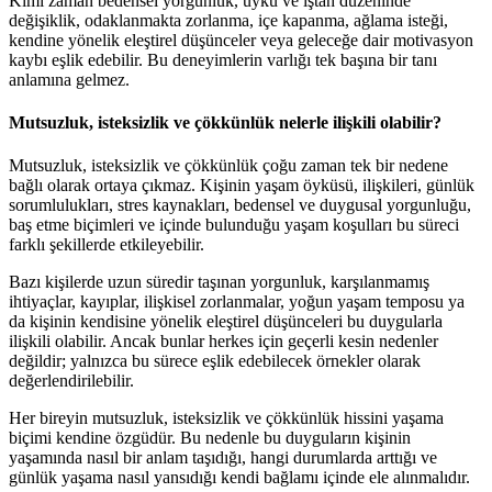
Kimi zaman bedensel yorgunluk, uyku ve iştah düzeninde
değişiklik, odaklanmakta zorlanma, içe kapanma, ağlama isteği,
kendine yönelik eleştirel düşünceler veya geleceğe dair motivasyon
kaybı eşlik edebilir. Bu deneyimlerin varlığı tek başına bir tanı
anlamına gelmez.
Mutsuzluk, isteksizlik ve çökkünlük nelerle ilişkili olabilir?
Mutsuzluk, isteksizlik ve çökkünlük çoğu zaman tek bir nedene
bağlı olarak ortaya çıkmaz. Kişinin yaşam öyküsü, ilişkileri, günlük
sorumlulukları, stres kaynakları, bedensel ve duygusal yorgunluğu,
baş etme biçimleri ve içinde bulunduğu yaşam koşulları bu süreci
farklı şekillerde etkileyebilir.
Bazı kişilerde uzun süredir taşınan yorgunluk, karşılanmamış
ihtiyaçlar, kayıplar, ilişkisel zorlanmalar, yoğun yaşam temposu ya
da kişinin kendisine yönelik eleştirel düşünceleri bu duygularla
ilişkili olabilir. Ancak bunlar herkes için geçerli kesin nedenler
değildir; yalnızca bu sürece eşlik edebilecek örnekler olarak
değerlendirilebilir.
Her bireyin mutsuzluk, isteksizlik ve çökkünlük hissini yaşama
biçimi kendine özgüdür. Bu nedenle bu duyguların kişinin
yaşamında nasıl bir anlam taşıdığı, hangi durumlarda arttığı ve
günlük yaşama nasıl yansıdığı kendi bağlamı içinde ele alınmalıdır.