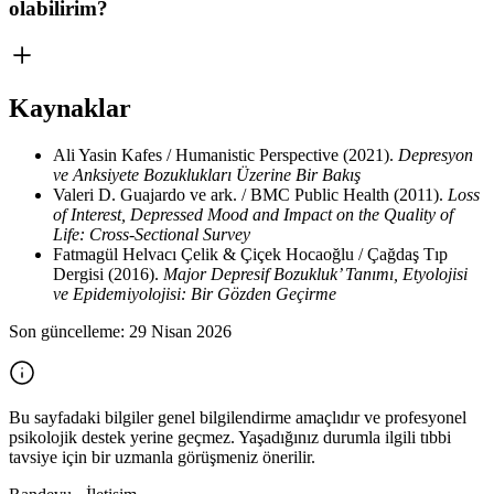
olabilirim?
Kaynaklar
Ali Yasin Kafes / Humanistic Perspective
(2021)
.
Depresyon
ve Anksiyete Bozuklukları Üzerine Bir Bakış
Valeri D. Guajardo ve ark. / BMC Public Health
(2011)
.
Loss
of Interest, Depressed Mood and Impact on the Quality of
Life: Cross-Sectional Survey
Fatmagül Helvacı Çelik & Çiçek Hocaoğlu / Çağdaş Tıp
Dergisi
(2016)
.
Major Depresif Bozukluk’ Tanımı, Etyolojisi
ve Epidemiyolojisi: Bir Gözden Geçirme
Son güncelleme:
29 Nisan 2026
Bu sayfadaki bilgiler genel bilgilendirme amaçlıdır ve profesyonel
psikolojik destek yerine geçmez. Yaşadığınız durumla ilgili tıbbi
tavsiye için bir uzmanla görüşmeniz önerilir.