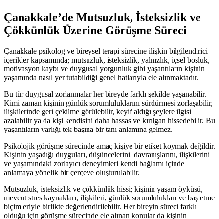
Çanakkale’de Mutsuzluk, İsteksizlik ve
Çökkünlük Üzerine Görüşme Süreci
Çanakkale psikolog ve bireysel terapi sürecine ilişkin bilgilendirici
içerikler kapsamında; mutsuzluk, isteksizlik, yalnızlık, içsel boşluk,
motivasyon kaybı ve duygusal yorgunluk gibi yaşantıların kişinin
yaşamında nasıl yer tutabildiği genel hatlarıyla ele alınmaktadır.
Bu tür duygusal zorlanmalar her bireyde farklı şekilde yaşanabilir.
Kimi zaman kişinin günlük sorumluluklarını sürdürmesi zorlaşabilir,
ilişkilerinde geri çekilme görülebilir, keyif aldığı şeylere ilgisi
azalabilir ya da kişi kendisini daha hassas ve kırılgan hissedebilir. Bu
yaşantıların varlığı tek başına bir tanı anlamına gelmez.
Psikolojik görüşme sürecinde amaç kişiye bir etiket koymak değildir.
Kişinin yaşadığı duyguları, düşüncelerini, davranışlarını, ilişkilerini
ve yaşamındaki zorlayıcı deneyimleri kendi bağlamı içinde
anlamaya yönelik bir çerçeve oluşturulabilir.
Mutsuzluk, isteksizlik ve çökkünlük hissi; kişinin yaşam öyküsü,
mevcut stres kaynakları, ilişkileri, günlük sorumlulukları ve baş etme
biçimleriyle birlikte değerlendirilebilir. Her bireyin süreci farklı
olduğu için görüşme sürecinde ele alınan konular da kişinin