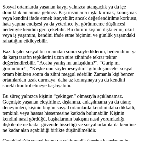
Sosyal ortamlarda yaşanan kaygı yalnızca utangaçlık ya da içe
dönüklük anlamına gelmez. Kişi insanlarla ilişki kurmak, konuşmak
veya kendini ifade etmek isteyebilir; ancak değerlendirilme korkusu,
hata yapma endişesi ya da yeterince iyi görünmeme düşüncesi
nedeniyle kendini geri çekebilir. Bu durum kişinin ilişkilerini, okul
veya iş yaşamını, kendini ifade etme biçimini ve günlük yaşamdaki
rahatlığını etkileyebilir.
Bazı kişiler sosyal bir ortamdan sonra söylediklerini, beden dilini ya
da karşı tarafın tepkilerini uzun süre zihninde tekrar tekrar
değerlendirebilir. “Acaba yanlış mı anlaşıldım?”, “Garip mi
göründüm?”, “Keşke onu söylemeseydim” gibi düşünceler sosyal
ortam bittikten sonra da zihni meşgul edebilir. Zamanla kişi benzer
ortamlardan uzak durmaya, daha az konuşmaya ya da kendini
sürekli kontrol etmeye başlayabilir.
Bu süreç yalnızca kişinin “çekingen” olmasıyla açıklanamaz.
Geçmişte yaşanan eleştirilme, dışlanma, anlaşılmama ya da utanç
deneyimleri; kişinin bugün sosyal ortamlarda kendini daha dikkatli,
temkinli veya hassas hissetmesine katkıda bulunabilir. Kişinin
kendini nasıl gördüğü, başkalarının bakışını nasıl yorumladığı,
ilişkilerde ne kadar güvende hissettiği ve sosyal ortamlarda kendine
ne kadar alan açabildiği birlikte düşünülmelidir.
Çanakkale’de sosyal kaygı ve çekingenlik üzerine hazırlanan bu