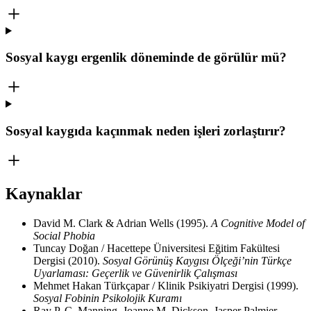
Sosyal kaygı ergenlik döneminde de görülür mü?
Sosyal kaygıda kaçınmak neden işleri zorlaştırır?
Kaynaklar
David M. Clark & Adrian Wells
(1995)
.
A Cognitive Model of
Social Phobia
Tuncay Doğan / Hacettepe Üniversitesi Eğitim Fakültesi
Dergisi
(2010)
.
Sosyal Görünüş Kaygısı Ölçeği’nin Türkçe
Uyarlaması: Geçerlik ve Güvenirlik Çalışması
Mehmet Hakan Türkçapar / Klinik Psikiyatri Dergisi
(1999)
.
Sosyal Fobinin Psikolojik Kuramı
Ray P. C. Manning, Joanne M. Dickson, Jasper Palmier-