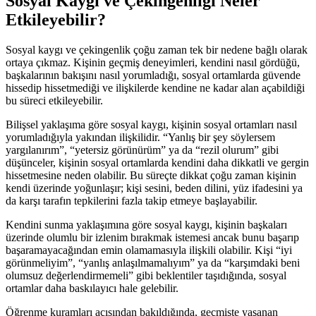
Sosyal Kaygı ve Çekingenliği Neler
Etkileyebilir?
Sosyal kaygı ve çekingenlik çoğu zaman tek bir nedene bağlı olarak
ortaya çıkmaz. Kişinin geçmiş deneyimleri, kendini nasıl gördüğü,
başkalarının bakışını nasıl yorumladığı, sosyal ortamlarda güvende
hissedip hissetmediği ve ilişkilerde kendine ne kadar alan açabildiği
bu süreci etkileyebilir.
Bilişsel yaklaşıma göre sosyal kaygı, kişinin sosyal ortamları nasıl
yorumladığıyla yakından ilişkilidir. “Yanlış bir şey söylersem
yargılanırım”, “yetersiz görünürüm” ya da “rezil olurum” gibi
düşünceler, kişinin sosyal ortamlarda kendini daha dikkatli ve gergin
hissetmesine neden olabilir. Bu süreçte dikkat çoğu zaman kişinin
kendi üzerinde yoğunlaşır; kişi sesini, beden dilini, yüz ifadesini ya
da karşı tarafın tepkilerini fazla takip etmeye başlayabilir.
Kendini sunma yaklaşımına göre sosyal kaygı, kişinin başkaları
üzerinde olumlu bir izlenim bırakmak istemesi ancak bunu başarıp
başaramayacağından emin olamamasıyla ilişkili olabilir. Kişi “iyi
görünmeliyim”, “yanlış anlaşılmamalıyım” ya da “karşımdaki beni
olumsuz değerlendirmemeli” gibi beklentiler taşıdığında, sosyal
ortamlar daha baskılayıcı hale gelebilir.
Öğrenme kuramları açısından bakıldığında, geçmişte yaşanan