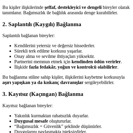
Bu kişiler ilişkilerinde
şeffaf, destekleyici ve dengeli
bireyler olarak
tanımlanır. Bağımsızlık ile bağlılık arasında denge kurabilirler.
2. Saplantılı (Kaygılı) Bağlanma
Saplantılı bağlanan bireyler:
Kendilerini yetersiz ve değersiz hissederler.
Sürekli terk edilme korkusu yaşarlar.
Onay alma ve sevilme ihtiyaçları yüksektir.
Partnerini memnun etmek için
kendinden ödün verirler
.
İlişkide
fazla fedakâr, yoğun ve kontrolcü olabilirler
.
Bu bağlanma stiline sahip kişiler, ilişkilerini kaybetme korkusuyla
aşırı yapışkan ya da kıskanç davranışlar
sergileyebilirler.
3. Kayıtsız (Kaçıngan) Bağlanma
Kayıtsız bağlanan bireyler:
Yakınlık kurmaktan rahatsızlık duyarlar.
Duygusal mesafe
oluştururlar.
“Bağımsızlık = Güvenlik” şeklinde düşünürler.
Duygularını paylaşmakta isteksizdirler.