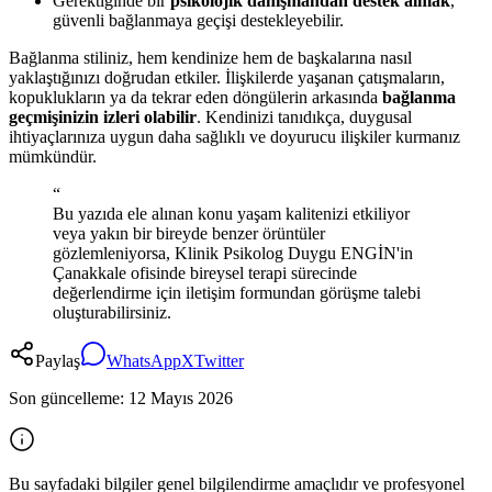
Gerektiğinde bir
psikolojik danışmandan destek almak
,
güvenli bağlanmaya geçişi destekleyebilir.
Bağlanma stiliniz, hem kendinize hem de başkalarına nasıl
yaklaştığınızı doğrudan etkiler. İlişkilerde yaşanan çatışmaların,
kopuklukların ya da tekrar eden döngülerin arkasında
bağlanma
geçmişinizin izleri olabilir
. Kendinizi tanıdıkça, duygusal
ihtiyaçlarınıza uygun daha sağlıklı ve doyurucu ilişkiler kurmanız
mümkündür.
“
Bu yazıda ele alınan konu yaşam kalitenizi etkiliyor
veya yakın bir bireyde benzer örüntüler
gözlemleniyorsa, Klinik Psikolog Duygu ENGİN'in
Çanakkale ofisinde bireysel terapi sürecinde
değerlendirme için iletişim formundan görüşme talebi
oluşturabilirsiniz.
Paylaş
WhatsApp
X
Twitter
Son güncelleme:
12 Mayıs 2026
Bu sayfadaki bilgiler genel bilgilendirme amaçlıdır ve profesyonel