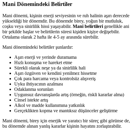
Mani Dönemindeki Belirtiler
Mani dönemi, kişinin enerji seviyesinin ve ruh halinin aşırı derecede
yükseldiği bir dönemdir. Bu dönemde birey, yoğun bir mutluluk,
coşku veya sinirlilik hissi yaşayabilir.
Mani belirtileri
genellikle ani
bir şekilde başlar ve belirtilerin süresi kişiden kişiye değişebilir.
Ortalama olarak 2 hafta ile 4-5 ay arasında sürebilir.
Mani dönemindeki belirtiler şunlardır:
Aşırı enerji ve yerinde duramama
Hızlı konuşma ve hareket etme
Sürekli olarak neşe ya da sinirlilik hali
Aşırı özgüven ve kendini yenilmez hissetme
Çok para harcama veya kontrolsüz alışveriş
Uyku ihtiyacının azalması
Odaklanma sorunları
Uygunsuz davranışlarda artış (örneğin, riskli kararlar alma)
Cinsel istekte artış
Alkol ve madde kullanımına yatkınlık
Gerçeklikten kopma ve mantıksız düşünceler geliştirme
Mani dönemi, birey için enerjik ve yaratıcı bir süreç gibi görünse de,
bu dönemde alınan yanlış kararlar kişinin hayatını zorlaştırabilir.