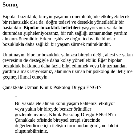
Sonuç
Bipolar bozukluk, bireyin yaşamını önemli ölçüde etkileyebilecek
bir rahatsızlık olsa da, doğru tedavi ve destekle yönetilebilir bir
hastalıktır.
Bipolar bozukluk belirtileri
yaşıyorsanız ya da bu
durumdan şüpheleniyorsanız, bir ruh sağlığı uzmanından yardım
almanız önemlidir. Erken teşhis ve doğru tedavi ile bipolar
bozuklukla daha sağlıklı bir yaşam sürmek mümkündür.
Unutmayın, bipolar bozukluk yalnızca bireyin değil, ailesi ve yakın
çevresinin de desteğiyle daha kolay yönetilebilir. Eğer bipolar
bozukluk hakkında daha fazla bilgi edinmek veya bir uzmandan
yardım almak istiyorsanız, alanında uzman bir psikolog ile iletişime
geçmeyi ihmal etmeyin.
Çanakkale Uzman Klinik Psikolog Duygu ENGİN
“
Bu yazıda ele alınan konu yaşam kalitenizi etkiliyor
veya yakın bir bireyde benzer örüntüler
gözlemleniyorsa, Klinik Psikolog Duygu ENGİN'in
Çanakkale ofisinde bireysel terapi sürecinde
değerlendirme için iletişim formundan görüşme talebi
oluşturabilirsiniz.