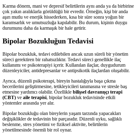
Karma dönem, mani ve depresif belirtilerin aynı anda ya da birbirine
çok yakın aralıklarla görüldüğü bir evredir. Örneğin, kişi bir anda
aşırı mutlu ve enerjik hissederken, kısa bir süre sonra yoğun bir
karamsarlık ve umutsuzluğa kapılabilir. Bu durum, kişinin duygu
durumunu daha da karmaşık bir hale getirir.
Bipolar Bozukluğun Tedavisi
Bipolar bozukluk, tedavi edilebilen ancak uzun süreli bir yönetim
süreci gerektiren bir rahatsızlıktır. Tedavi süreci genellikle ilaç
kullanımı ve psikoterapiyi içerir. Kullanılan ilaçlar, duygudurum
düzenleyiciler, antidepresanlar ve antipsikotik ilaçlardan oluşabilir.
Ayrıca, düzenli psikoterapi, bireyin hastalığıyla başa çıkma
becerilerini geliştirmesine, tetikleyicileri tanımasına ve stresle baş
etmesine yardımcı olabilir. Özellikle
bilişsel davranışçı terapi
(CBT)
ve
aile terapisi
, bipolar bozukluk tedavisinde etkili
yöntemler arasında yer alır.
Bipolar bozukluğu olan bireylerin yaşam tarzında yapacakları
değişiklikler de tedavinin bir parçasıdır. Düzenli uyku, sağlıklı
beslenme, stres yönetimi ve fiziksel aktivite, belirtilerin
yönetilmesinde önemli bir rol oynar.