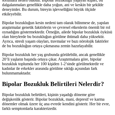
sorunlara neden olabilir. Bipolar bozukluğu yaşayan kişiler, bu
dalgalanmaları genellikle daha yoğun, ani ve keskin bir şekilde
deneyimler. Bu durum, bireyin işlevselliğini büyük ölçüde
etkileyebilir.
Bipolar bozukluğun kesin nedeni tam olarak bilinmese de, yapılan
araştırmalar genetik faktörlerin ve çevresel etkenlerin önemli bir rol
oynadığını göstermektedir. Örneğin, ailede bipolar bozukluk öyküsü
olan bireylerde bu bozukluğun görülme ihtimali daha yüksektir.
Ayrıca, stresli yaşam olayları, travmalar ve bazı nörolojik faktörler
de bu bozukluğun ortaya çıkmasına zemin hazırlayabilir.
Bipolar bozukluk her yaş grubunda görülebilir, ancak genellikle
20’li yaşların başında ortaya çıkar. Araştırmalara göre, bipolar
bozukluk toplumda her 100 kişiden 1-2’sinde görülmektedir ve
kadınlar ile erkekler arasında görülme sıklığı açısından fark
bulunmamaktadır.
Bipolar Bozukluk Belirtileri Nelerdir?
Bipolar bozukluk belirtileri, kişinin yaşadığı döneme göre
değişkenlik gösterir. Bipolar bozukluk, mani, depresif ve karma
dönemler olmak üzere üç ana evrede kendini gösterir. Her bir evre,
farklı semptomlarla karakterizedir.