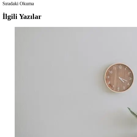
Sıradaki Okuma
İlgili Yazılar