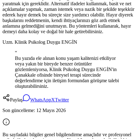
yaratmak için gereklidir. Alternatif ifadeler kullanmak, basit ve net
açıklamalar yapmak, zaman istemek veya nazik bir şekilde teşekkür
ederek hayır demek bu süreçte size yardımcı olabilir. Hayır diyerek
başkalarını reddetmenin, kendi ihtiyaçlarınızı göz ardı etmek
anlamına gelmediğini unutmayın. Bu yöntemleri kullanarak, hayır
demeyi daha kolay ve doğal bir hale getirebilirsiniz.
Uzm. Klinik Psikolog Duygu ENGİN
“
Bu yazıda ele alınan konu yaşam kalitenizi etkiliyor
veya yakın bir bireyde benzer örüntüler
gözlemleniyorsa, Klinik Psikolog Duygu ENGİN'in
Çanakkale ofisinde bireysel terapi sürecinde
değerlendirme için iletişim formundan görüşme talebi
oluşturabilirsiniz.
Paylaş
WhatsApp
X
Twitter
Son güncelleme:
12 Mayıs 2026
Bu sayfadaki bilgiler genel bilgilendirme amaçlıdır ve profesyonel