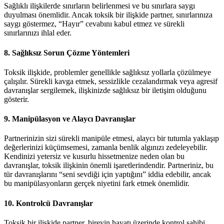
Sağlıklı ilişkilerde sınırların belirlenmesi ve bu sınırlara saygı
duyulması önemlidir. Ancak toksik bir ilişkide partner, sınırlarınıza
saygı göstermez, “Hayır” cevabını kabul etmez ve sürekli
sınırlarınızı ihlal eder.
8. Sağlıksız Sorun Çözme Yöntemleri
Toksik ilişkide, problemler genellikle sağlıksız yollarla çözülmeye
çalışılır. Sürekli kavga etmek, sessizlikle cezalandırmak veya agresif
davranışlar sergilemek, ilişkinizde sağlıksız bir iletişim olduğunu
gösterir.
9. Manipülasyon ve Alaycı Davranışlar
Partnerinizin sizi sürekli manipüle etmesi, alaycı bir tutumla yaklaşıp
değerlerinizi küçümsemesi, zamanla benlik algınızı zedeleyebilir.
Kendinizi yetersiz ve kusurlu hissetmenize neden olan bu
davranışlar, toksik ilişkinin önemli işaretlerindendir. Partneriniz, bu
tür davranışlarını “seni sevdiği için yaptığını” iddia edebilir, ancak
bu manipülasyonların gerçek niyetini fark etmek önemlidir.
10. Kontrolcü Davranışlar
Toksik bir ilişkide partner, bireyin hayatı üzerinde kontrol sahibi