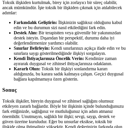
Toksik ilişkiden kurtulmak, birey için zorlayıcı bir süreç olabilir,
ancak mümkündür. İşte toksik bir ilişkiden çıkmak için atılabilecek
adımlar:
Farkındalık Geliştirin:
İlişkinizin sağlıksız olduğunu kabul
edin ve bu durumun sizi nasıl etkilediğini fark edin.
Destek Alın:
Bir terapistten veya güvenilir bir yakınınızdan
destek isteyin. Dışarıdan bir perspektif, durumu daha iyi
değerlendirmenize yardımcı olabilir.
Sınırlar Belirleyin:
Kendi sınırlarınızı açıkça ifade edin ve bu
sınırlara saygı gösterilmediğinde ilişkiyi sorgulayın.
Kendi İhtiyaçlarınıza Öncelik Verin:
Kendinize zaman
ayırarak duygusal ve zihinsel ihtiyaçlarınıza odaklanın.
Kararlı Olun:
Toksik bir ilişkiyi sonlandırma kararı
aldığınızda, bu karara sadık kalmaya çalışın. Geçici duygusal
bağlara kapılmamaya özen gösterin.
Sonuç
Toksik ilişkiler, bireyin duygusal ve zihinsel sağlığını olumsuz
etkileyen zararlı bağlardır. Böyle bir ilişkinin içinde bulunduğunuzu
fark ettiğinizde, sağlığınız ve mutluluğunuz için adım atmanız
önemlidir. Unutmayın, sağlıklı bir ilişki; sevgi, saygı, destek ve
güven üzerine kuruludur. Eğer bu unsurlar eksikse, toksik bir
ilişkide olma ihtimaliniz yüksektir. Kendi değerinizin farkında olun