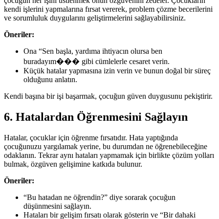
çocuğun her işini üstlenmek onun özgüvenini zedeler. Çocukların
kendi işlerini yapmalarına fırsat vererek, problem çözme becerilerini
ve sorumluluk duygularını geliştirmelerini sağlayabilirsiniz.
Öneriler:
Ona “Sen başla, yardıma ihtiyacın olursa ben
buradayım��� gibi cümlelerle cesaret verin.
Küçük hatalar yapmasına izin verin ve bunun doğal bir süreç
olduğunu anlatın.
Kendi başına bir işi başarmak, çocuğun güven duygusunu pekiştirir.
6. Hatalardan Öğrenmesini Sağlayın
Hatalar, çocuklar için öğrenme fırsatıdır. Hata yaptığında
çocuğunuzu yargılamak yerine, bu durumdan ne öğrenebileceğine
odaklanın. Tekrar aynı hataları yapmamak için birlikte çözüm yolları
bulmak, özgüven gelişimine katkıda bulunur.
Öneriler:
“Bu hatadan ne öğrendin?” diye sorarak çocuğun
düşünmesini sağlayın.
Hataları bir gelişim fırsatı olarak gösterin ve “Bir dahaki