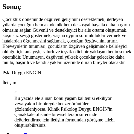
Sonuç
Çocukluk döneminde özgüven gelişimini desteklemek, ilerleyen
yıllarda çocuğun hem akademik hem de sosyal hayatta daha başarılı
olmasını sağlar. Güvenli ve destekleyici bir aile ortamı oluşturmak,
koşulsuz sevgi göstermek, yaşına uygun sorumluluklar vermek ve
hatalardan öğrenmesini sağlamak, çocuğun özgüvenini artırır.
Ebeveynlerin tutumları, çocukların özgüven gelişiminde belirleyici
olduğu için anlayışlı, sabırlı ve teşvik edici bir yaklaşım benimsemek
önemlidir. Unutmayın, özgüveni yüksek çocuklar gelecekte daha
mutlu, başarılı ve kendi ayakları üzerinde duran bireyler olacaktır.
Psk. Duygu ENGİN
İletişim
“
Bu yazıda ele alınan konu yaşam kalitenizi etkiliyor
veya yakın bir bireyde benzer örüntüler
gözlemleniyorsa, Klinik Psikolog Duygu ENGİN'in
Çanakkale ofisinde bireysel terapi sürecinde
değerlendirme için iletişim formundan görüşme talebi
oluşturabilirsiniz.