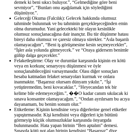
demek ki beni sıkıcı buluyor.”, “Gelmediğine göre beni
sevmiyor”, “Bunları onu aşağılamak için söylediğimi
düşünüyor.”.
Geleceği Okuma (Falcılık): Gelecek hakkında olumsuz
tahminde bulunmak ve bu tahminin gerçekleşeceğinden emin
olma durumudur. Yani gelecekteki bir olayın kesinlikle
olumsuz sonuçlanacağına dair inançtır. Bu tür düşünme hatası
bireyi daha olumsuz ve çaresiz olmaya sürekler. “Asla başarılı
olamayacağım”, “Beni iş görüşmesine kesin seçmeyecekler”,
“İşler asla yolunda gitmeyecek.” ve “Oraya gidersem benimle
gülüp dalga geçecekler.”
Felaketleştirme: Olay ve durumlar karşısında kişinin en kötü
veya en korkunç senaryoyu düşünmesi ve öyle
sonuçlanabileceğini varsaymasıdır. Olası diğer sonuçları
hesaba katmadan felaket senaryoları kurmak ve onlara
inanmaktır. “Başarısız olursam dünyam yıkılır.”, “İşi
yetiştiremedim, beni kovacaklar.”, “Heyecandan tek bir
kelime bile edemeyeceğim.”, ��O kadar canım sıkılacak ki
sınava konsantre olamayacağım.”, “Ondan ayrılırsam bu acıya
dayanamam, bu benim sonum olur.”
Etiketleme: Kişinin kendisine veya diğerlerine genel etiketler
yapıştırmasıdır. Kişi kendisini veya diğerleri için bütünü
görmeyip küçük olumsuzluklar karşısında önyargıda
bulunmasıdır. Hata yapan birinin “Ben aptalım” demesi.
Sınavda kötü not alan birinin kendisini “Başarısız” diye