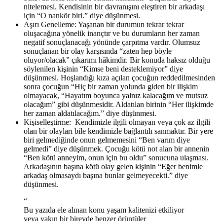
nitelemesi. Kendisinin bir davranışını eleştiren bir arkadaşı
için “O nankör biri.” diye düşünmesi.
Aşırı Genelleme: Yaşanan bir durumun tekrar tekrar
oluşacağına yönelik inançtır ve bu durumların her zaman
negatif sonuçlanacağı yönünde çarpıtma vardır. Olumsuz
sonuçlanan bir olay karşısında “zaten hep böyle
oluyor/olacak” çıkarımı hâkimdir. Bir konuda haksız olduğu
söylenilen kişinin “Kimse beni desteklemiyor” diye
düşünmesi. Hoşlandığı kıza açılan çocuğun reddedilmesinden
sonra çocuğun “Hiç bir zaman yolunda giden bir ilişkim
olmayacak, “Hayatım boyunca yalnız kalacağım ve mutsuz
olacağım” gibi düşünmesidir. Aldatılan birinin “Her ilişkimde
her zaman aldatılacağım.” diye düşünmesi.
Kişiselleştirme: Kendimizle ilgili olmayan veya çok az ilgili
olan bir olayları bile kendimizle bağlantılı sanmaktır. Bir yere
biri gelmediğinde onun gelmemesini “Ben varım diye
gelmedi” diye düşünmek. Çocuğu kötü not alan bir annenin
“Ben kötü anneyim, onun için bu oldu” sonucuna ulaşması.
Arkadaşının başına kötü olay gelen kişinin “Eğer benimle
arkadaş olmasaydı başına bunlar gelmeyecekti.” diye
düşünmesi.
“
Bu yazıda ele alınan konu yaşam kalitenizi etkiliyor
veya yakın bir bireyde benzer örüntüler