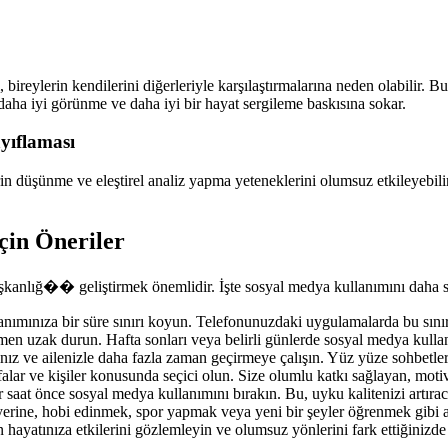
eylerin kendilerini diğerleriyle karşılaştırmalarına neden olabilir. Bu
 daha iyi görünme ve daha iyi bir hayat sergileme baskısına sokar.
yıflaması
 düşünme ve eleştirel analiz yapma yeteneklerini olumsuz etkileyebilir. 
in Öneriler
kanlığ�� geliştirmek önemlidir. İşte sosyal medya kullanımını daha sağ
mınıza bir süre sınırı koyun. Telefonunuzdaki uygulamalarda bu sınırı 
en uzak durun. Hafta sonları veya belirli günlerde sosyal medya kullanı
ız ve ailenizle daha fazla zaman geçirmeye çalışın. Yüz yüze sohbetler, i
falar ve kişiler konusunda seçici olun. Size olumlu katkı sağlayan, motiv
saat önce sosyal medya kullanımını bırakın. Bu, uyku kalitenizi artıraca
rine, hobi edinmek, spor yapmak veya yeni bir şeyler öğrenmek gibi ak
ayatınıza etkilerini gözlemleyin ve olumsuz yönlerini fark ettiğinizde 