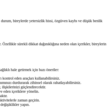
 durum, bireylerde yetersizlik hissi, özgüven kaybı ve düşük benlik
Özellikle sürekli dikkat dağınıklığına neden olan içerikler, bireylerin
lıklı hale getirmek için bazı öneriler:
kontrol eden araçları kullanabilirsiniz.
mınızı durdurarak zihinsel olarak rahatlayabilirsiniz.
lişkilerinizi güçlendirecektir.
e eden içeriklere yönelin.
ktır.
tivitelerle zaman geçirin.
değişiklikler yapın.