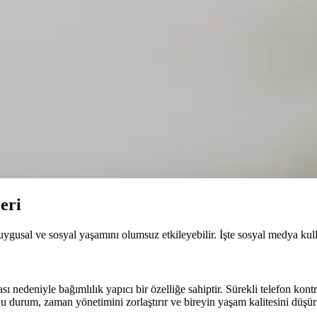
eri
ygusal ve sosyal yaşamını olumsuz etkileyebilir. İşte sosyal medya kulla
ı nedeniyle bağımlılık yapıcı bir özelliğe sahiptir. Sürekli telefon kont
 Bu durum, zaman yönetimini zorlaştırır ve bireyin yaşam kalitesini düşür