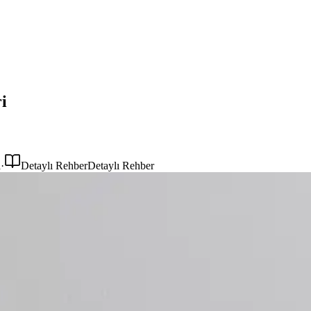
i
a
·
Detaylı Rehber
Detaylı Rehber