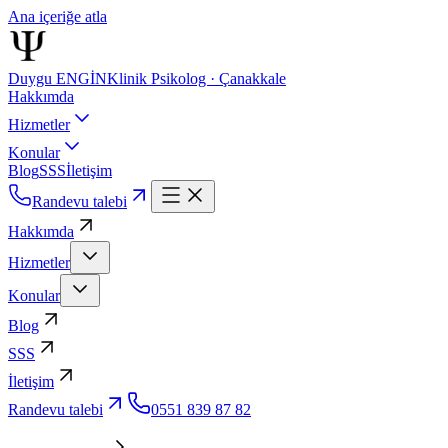
Ana içeriğe atla
Duygu ENGİN
Klinik Psikolog · Çanakkale
Hakkımda
Hizmetler
Konular
Blog
SSS
İletişim
Randevu talebi
Hakkımda
Hizmetler
Konular
Blog
SSS
İletişim
Randevu talebi
0551 839 87 82