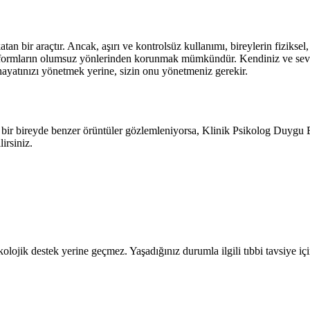
 bir araçtır. Ancak, aşırı ve kontrolsüz kullanımı, bireylerin fiziksel, 
platformların olumsuz yönlerinden korunmak mümkündür. Kendiniz ve sev
hayatınızı yönetmek yerine, sizin onu yönetmeniz gerekir.
n bir bireyde benzer örüntüler gözlemleniyorsa, Klinik Psikolog Duygu
irsiniz.
olojik destek yerine geçmez. Yaşadığınız durumla ilgili tıbbi tavsiye iç