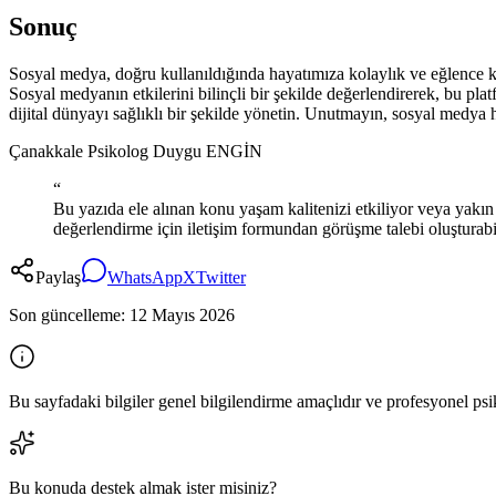
Sonuç
Sosyal medya, doğru kullanıldığında hayatımıza kolaylık ve eğlence katan
Sosyal medyanın etkilerini bilinçli bir şekilde değerlendirerek, bu 
dijital dünyayı sağlıklı bir şekilde yönetin. Unutmayın, sosyal medya 
Çanakkale Psikolog Duygu ENGİN
“
Bu yazıda ele alınan konu yaşam kalitenizi etkiliyor veya yakı
değerlendirme için iletişim formundan görüşme talebi oluşturabil
Paylaş
WhatsApp
X
Twitter
Son güncelleme:
12 Mayıs 2026
Bu sayfadaki bilgiler genel bilgilendirme amaçlıdır ve profesyonel psik
Bu konuda destek almak ister misiniz?