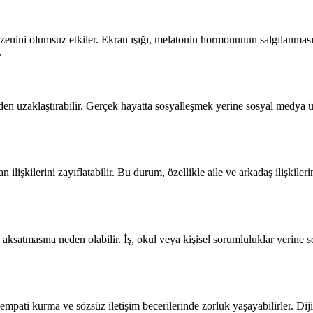
enini olumsuz etkiler. Ekran ışığı, melatonin hormonunun salgılanmasın
.
den uzaklaştırabilir. Gerçek hayatta sosyalleşmek yerine sosyal medya ü
ilişkilerini zayıflatabilir. Bu durum, özellikle aile ve arkadaş ilişkile
i aksatmasına neden olabilir. İş, okul veya kişisel sorumluluklar yerin
pati kurma ve sözsüz iletişim becerilerinde zorluk yaşayabilirler. Dijit