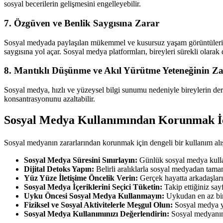
sosyal becerilerin gelişmesini engelleyebilir.
7. Özgüven ve Benlik Saygısına Zarar
Sosyal medyada paylaşılan mükemmel ve kusursuz yaşam görüntüleri, bir
saygısına yol açar. Sosyal medya platformları, bireyleri sürekli olarak
8. Mantıklı Düşünme ve Akıl Yürütme Yeteneğinin Za
Sosyal medya, hızlı ve yüzeysel bilgi sunumu nedeniyle bireylerin derin
konsantrasyonunu azaltabilir.
Sosyal Medya Kullanımından Korunmak İç
Sosyal medyanın zararlarından korunmak için dengeli bir kullanım alış
Sosyal Medya Süresini Sınırlayın:
Günlük sosyal medya kullanı
Dijital Detoks Yapın:
Belirli aralıklarla sosyal medyadan tamam
Yüz Yüze İletişime Öncelik Verin:
Gerçek hayatta arkadaşların
Sosyal Medya İçeriklerini Seçici Tüketin:
Takip ettiğiniz say
Uyku Öncesi Sosyal Medya Kullanmayın:
Uykudan en az bir 
Fiziksel ve Sosyal Aktivitelerle Meşgul Olun:
Sosyal medya ye
Sosyal Medya Kullanımınızı Değerlendirin:
Sosyal medyanın h